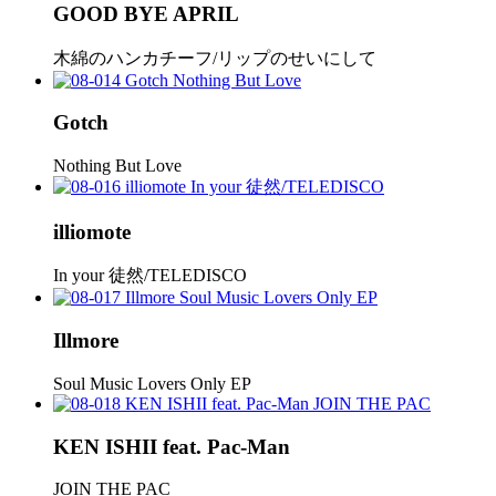
GOOD BYE APRIL
木綿のハンカチーフ/リップのせいにして
Gotch
Nothing But Love
illiomote
In your 徒然/TELEDISCO
Illmore
Soul Music Lovers Only EP
KEN ISHII feat. Pac-Man
JOIN THE PAC