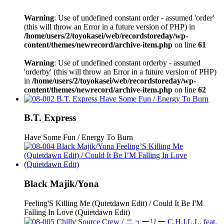
Warning
: Use of undefined constant order - assumed 'order'
(this will throw an Error in a future version of PHP) in
/home/users/2/toyokasei/web/recordstoreday/wp-
content/themes/newrecord/archive-item.php
on line
61
Warning
: Use of undefined constant orderby - assumed
'orderby' (this will throw an Error in a future version of PHP)
in
/home/users/2/toyokasei/web/recordstoreday/wp-
content/themes/newrecord/archive-item.php
on line
62
B.T. Express
Have Some Fun / Energy To Burn
Black Majik/Yona
Feeling'S Killing Me (Quietdawn Edit) / Could It Be I'M
Falling In Love (Quietdawn Edit)