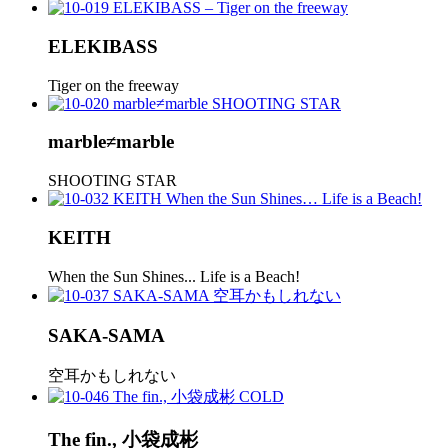
ELEKIBASS
Tiger on the freeway
marble≠marble
SHOOTING STAR
KEITH
When the Sun Shines... Life is a Beach!
SAKA-SAMA
空耳かもしれない
The fin., 小袋成彬