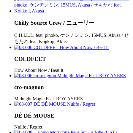
Chilly Source Crew / ニューリー
C.H.I.L.L. feat. pinoko, ケンチンミン, 15MUS, Akusa / せ
もたれ feat. Kojikoji, Akusa
COLDFEET
How About Now / Beat It
cro-magnon
Midnight Magic Feat. ROY AYERS
DÉ DÉ MOUSE
Nulife / Regret