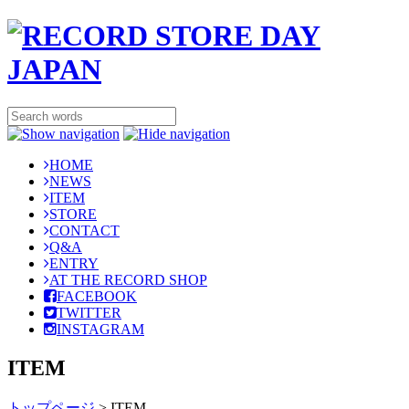
HOME
NEWS
ITEM
STORE
CONTACT
Q&A
ENTRY
AT THE RECORD SHOP
FACEBOOK
TWITTER
INSTAGRAM
ITEM
トップページ
>
ITEM