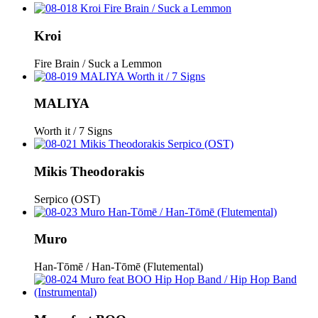
Kroi
Fire Brain / Suck a Lemmon
MALIYA
Worth it / 7 Signs
Mikis Theodorakis
Serpico (OST)
Muro
Han-Tōmē / Han-Tōmē (Flutemental)