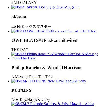
2ND GALAXY
okkaaa
Lo-Fi/ミックスマスター
OWL BEATS×JP a.k.a.chillwired
THE DAY
Phillip Ranelin & Wendell Harrison
A Message From The Tribe
PUTAINS
New Day/Happy&Lucky